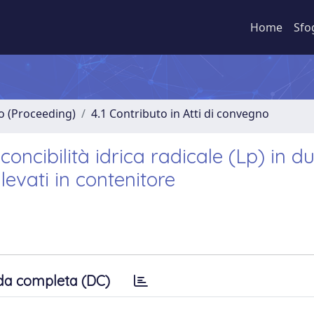
Home
Sfo
no (Proceeding)
4.1 Contributo in Atti di convegno
concibilità idrica radicale (Lp) in d
llevati in contenitore
da completa (DC)