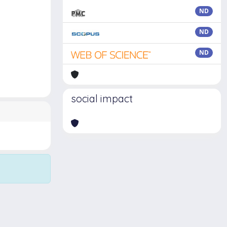
ND
ND
ND
social impact