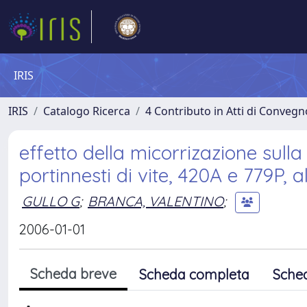
IRIS
IRIS
Catalogo Ricerca
4 Contributo in Atti di Conveg
effetto della micorrizazione sulla 
portinnesti di vite, 420A e 779P, a
GULLO G
;
BRANCA, VALENTINO
;
2006-01-01
Scheda breve
Scheda completa
Sche