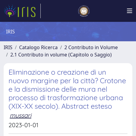
IRIS
IRIS
Catalogo Ricerca
2 Contributo in Volume
2.1 Contributo in volume (Capitolo o Saggio)
Eliminazione o creazione di un
nuovo margine per la città? Crotone
e la dismissione delle mura nel
processo di trasformazione urbana
(XIX-XX secolo). Abstract esteso
mussari
2023-01-01