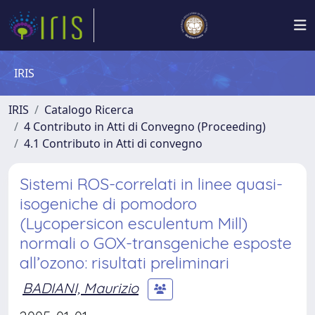
IRIS
IRIS
Catalogo Ricerca
4 Contributo in Atti di Convegno (Proceeding)
4.1 Contributo in Atti di convegno
Sistemi ROS-correlati in linee quasi-
isogeniche di pomodoro
(Lycopersicon esculentum Mill)
normali o GOX-transgeniche esposte
all’ozono: risultati preliminari
BADIANI, Maurizio