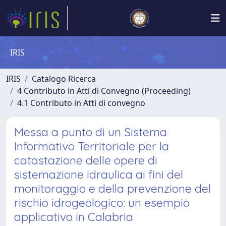
IRIS
IRIS
Catalogo Ricerca
4 Contributo in Atti di Convegno (Proceeding)
4.1 Contributo in Atti di convegno
Messa a punto di un Sistema
Informativo Territoriale per la
catastazione delle opere di
sistemazione idraulica ai fini del
monitoraggio e della prevenzione del
rischio idrogeologico: un esempio
applicativo in Calabria