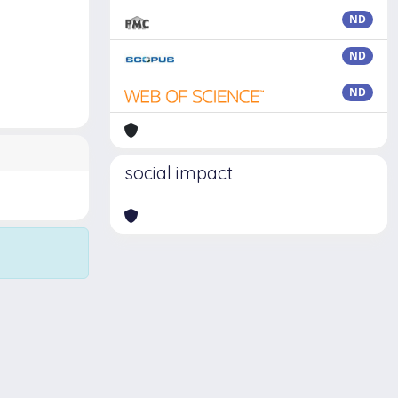
ND
ND
ND
social impact