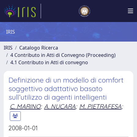
IRIS
IRIS
Catalogo Ricerca
4 Contributo in Atti di Convegno (Proceeding)
4.1 Contributo in Atti di convegno
Definizione di un modello di comfort
soggettivo adattativo basato
sull’utilizzo di agenti intelligenti
C. MARINO
;
A. NUCARA
;
M. PIETRAFESA
;
2008-01-01