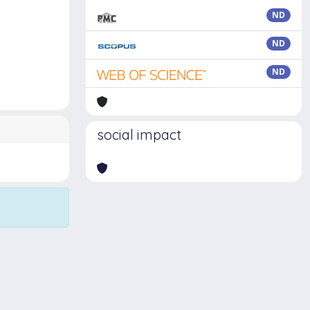
ND
ND
ND
social impact