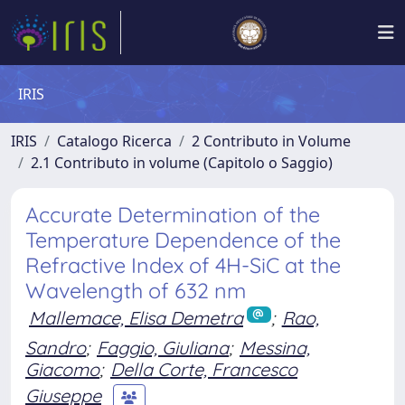
IRIS
IRIS
Catalogo Ricerca
2 Contributo in Volume
2.1 Contributo in volume (Capitolo o Saggio)
Accurate Determination of the
Temperature Dependence of the
Refractive Index of 4H-SiC at the
Wavelength of 632 nm
Mallemace, Elisa Demetra
;
Rao,
Sandro
;
Faggio, Giuliana
;
Messina,
Giacomo
;
Della Corte, Francesco
Giuseppe