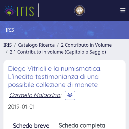
IRIS
IRIS
Catalogo Ricerca
2 Contributo in Volume
2.1 Contributo in volume (Capitolo o Saggio)
Diego Vitrioli e la numismatica.
L’inedita testimonianza di una
possibile collezione di monete
Carmelo Malacrino
;
2019-01-01
Scheda completa
Scheda breve