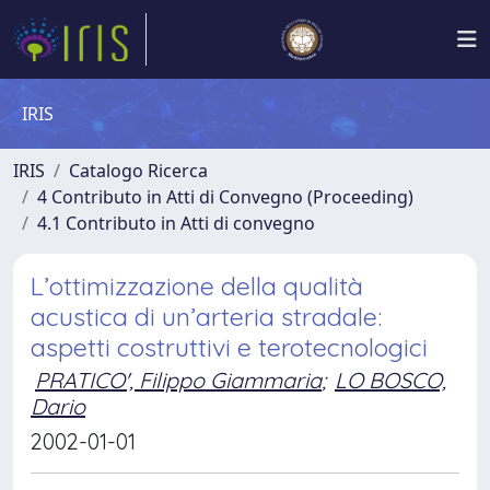
IRIS
IRIS
Catalogo Ricerca
4 Contributo in Atti di Convegno (Proceeding)
4.1 Contributo in Atti di convegno
L’ottimizzazione della qualità
acustica di un’arteria stradale:
aspetti costruttivi e terotecnologici
PRATICO', Filippo Giammaria
;
LO BOSCO,
Dario
2002-01-01