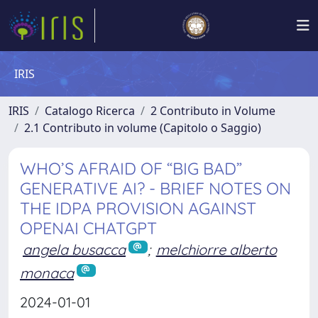
IRIS
IRIS
Catalogo Ricerca
2 Contributo in Volume
2.1 Contributo in volume (Capitolo o Saggio)
WHO’S AFRAID OF “BIG BAD”
GENERATIVE AI? - BRIEF NOTES ON
THE IDPA PROVISION AGAINST
OPENAI CHATGPT
angela busacca
;
melchiorre alberto
monaca
2024-01-01