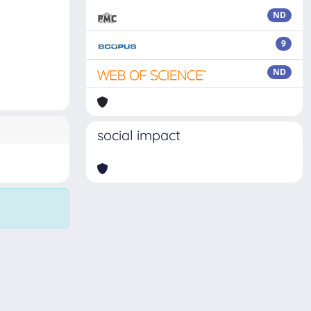
ND
9
ND
social impact