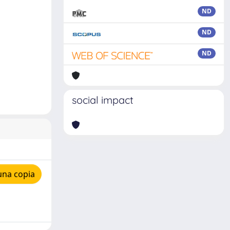
ND
ND
ND
social impact
una copia