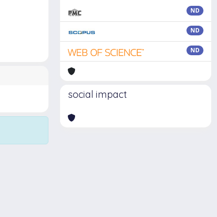
ND
ND
ND
social impact