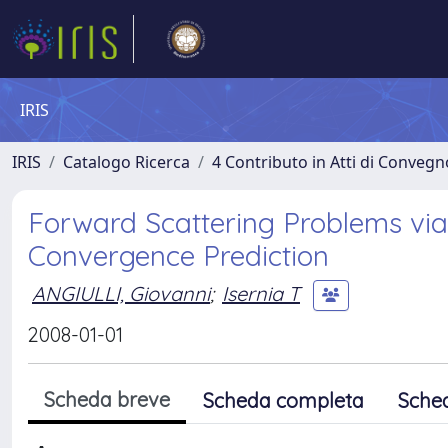
IRIS
IRIS
Catalogo Ricerca
4 Contributo in Atti di Conveg
Forward Scattering Problems via 
Convergence Prediction
ANGIULLI, Giovanni
;
Isernia T
2008-01-01
Scheda breve
Scheda completa
Sche