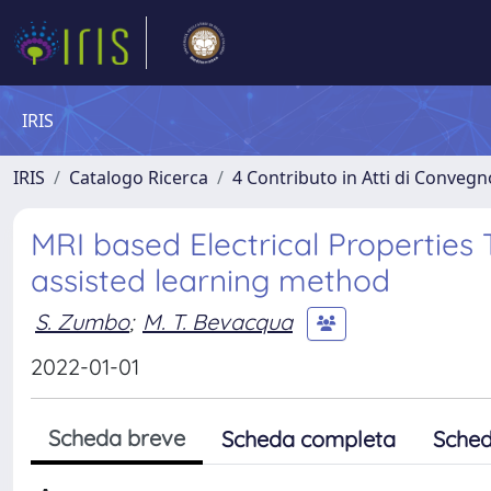
IRIS
IRIS
Catalogo Ricerca
4 Contributo in Atti di Conveg
MRI based Electrical Properties
assisted learning method
S. Zumbo
;
M. T. Bevacqua
2022-01-01
Scheda breve
Scheda completa
Sched