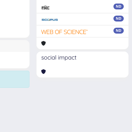
ND
ND
ND
social impact