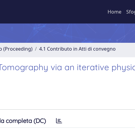
Home
Sfo
no (Proceeding)
4.1 Contributo in Atti di convegno
 Tomography via an iterative physi
a completa (DC)