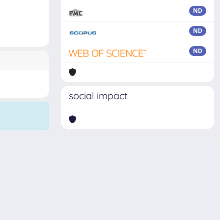
ND
ND
ND
social impact