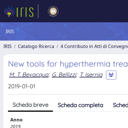
IRIS
IRIS
Catalogo Ricerca
4 Contributo in Atti di Conveg
New tools for hyperthermia tre
M. T. Bevacqua
;
G. Bellizzi
;
T. Isernia
2019-01-01
Scheda breve
Scheda completa
Sched
Anno
2019