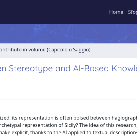
Home
Sfo
ontributo in volume (Capitolo o Saggio)
ween Stereotype and AI-Based Knowl
cterized; its representation is often poised between hagiogra
hetypal representation of Sicily? The idea of this research, s
ake explicit, thanks to the AI applied to textual description