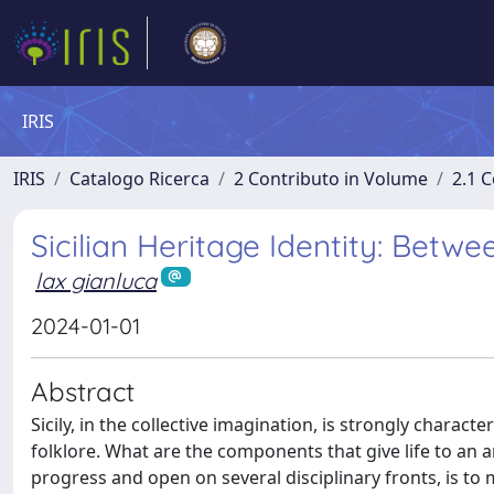
IRIS
IRIS
Catalogo Ricerca
2 Contributo in Volume
2.1 C
Sicilian Heritage Identity: Bet
lax gianluca
2024-01-01
Abstract
Sicily, in the collective imagination, is strongly chara
folklore. What are the components that give life to an arc
progress and open on several disciplinary fronts, is to m