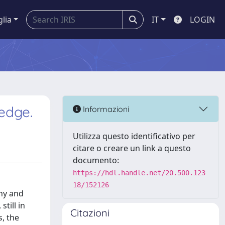
glia
IT
LOGIN
edge.
Informazioni
Utilizza questo identificativo per
citare o creare un link a questo
documento:
https://hdl.handle.net/20.500.123
18/152126
phy and
till in
Citazioni
s, the