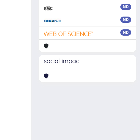
ND
ND
ND
social impact