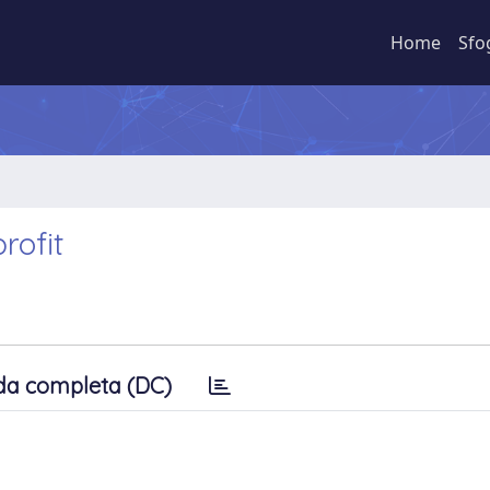
Home
Sfo
profit
da completa (DC)