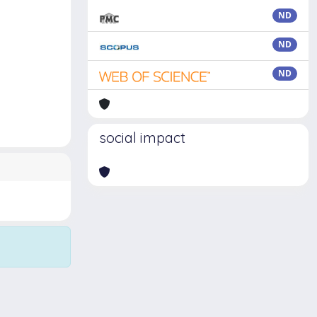
ND
ND
ND
social impact