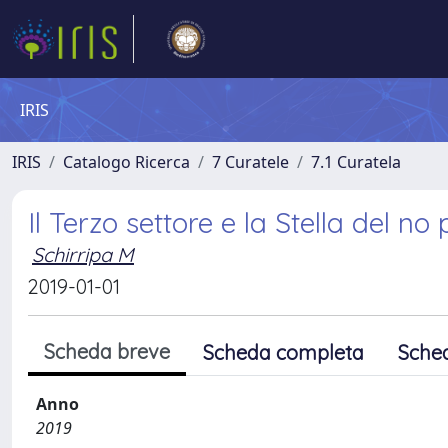
IRIS
IRIS
Catalogo Ricerca
7 Curatele
7.1 Curatela
Il Terzo settore e la Stella del no 
Schirripa M
2019-01-01
Scheda breve
Scheda completa
Sche
Anno
2019