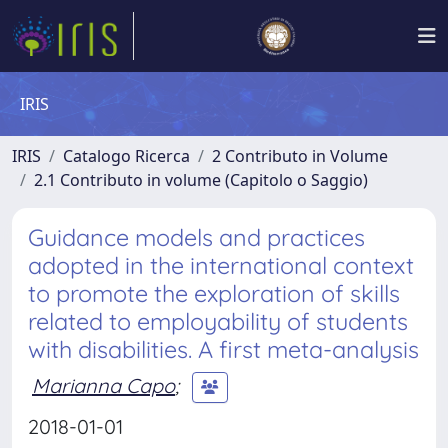
IRIS
IRIS
Catalogo Ricerca
2 Contributo in Volume
2.1 Contributo in volume (Capitolo o Saggio)
Guidance models and practices
adopted in the international context
to promote the exploration of skills
related to employability of students
with disabilities. A first meta-analysis
Marianna Capo
;
2018-01-01