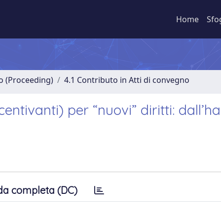
Home
Sfo
no (Proceeding)
4.1 Contributo in Atti di convegno
ntivanti) per “nuovi” diritti: dall’h
da completa (DC)