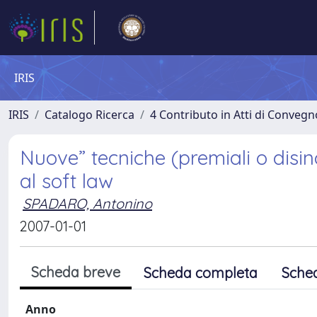
IRIS
IRIS
Catalogo Ricerca
4 Contributo in Atti di Conveg
Nuove” tecniche (premiali o disince
al soft law
SPADARO, Antonino
2007-01-01
Scheda breve
Scheda completa
Sche
Anno