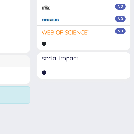
ND
ND
ND
social impact