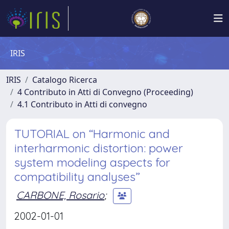
IRIS
IRIS
Catalogo Ricerca
4 Contributo in Atti di Convegno (Proceeding)
4.1 Contributo in Atti di convegno
TUTORIAL on “Harmonic and
interharmonic distortion: power
system modeling aspects for
compatibility analyses”
CARBONE, Rosario
;
2002-01-01