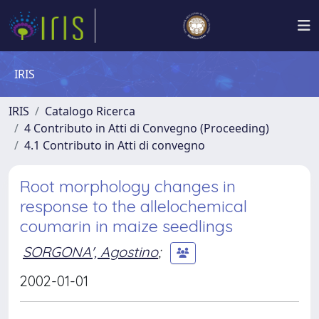
IRIS
IRIS
Catalogo Ricerca
4 Contributo in Atti di Convegno (Proceeding)
4.1 Contributo in Atti di convegno
Root morphology changes in
response to the allelochemical
coumarin in maize seedlings
SORGONA', Agostino
;
2002-01-01