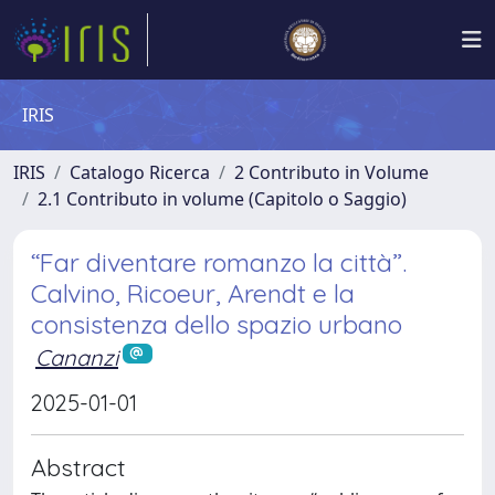
IRIS
IRIS
Catalogo Ricerca
2 Contributo in Volume
2.1 Contributo in volume (Capitolo o Saggio)
“Far diventare romanzo la città”.
Calvino, Ricoeur, Arendt e la
consistenza dello spazio urbano
Cananzi
2025-01-01
Abstract