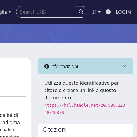
glia
IT
LOGIN
Informazioni
Utilizza questo identificativo per
citare o creare un link a questo
documento:
https://hdl.handle.net/20.500.123
18/15876
alità di
paradigma,
Citazioni
ciale e