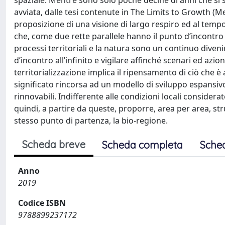
spaziale. Mentre sono solo poche decine di anni che si st
avviata, dalle tesi contenute in The Limits to Growth (M
proposizione di una visione di largo respiro ed al temp
che, come due rette parallele hanno il punto d’incontro a
processi territoriali e la natura sono un continuo divenir
d’incontro all’infinito e vigilare affinché scenari ed az
territorializzazione implica il ripensamento di ciò che 
significato rincorsa ad un modello di sviluppo espansivo
rinnovabili. Indifferente alle condizioni locali considera
quindi, a partire da queste, proporre, area per area, st
stesso punto di partenza, la bio-regione.
Scheda breve
Scheda completa
Sche
Anno
2019
Codice ISBN
9788899237172