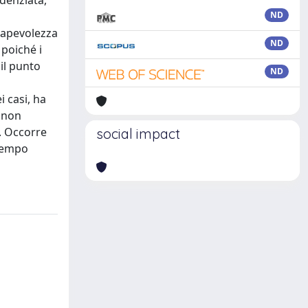
idenziata,
ND
nsapevolezza
ND
 poiché i
 il punto
ND
i casi, ha
, non
i. Occorre
social impact
 tempo