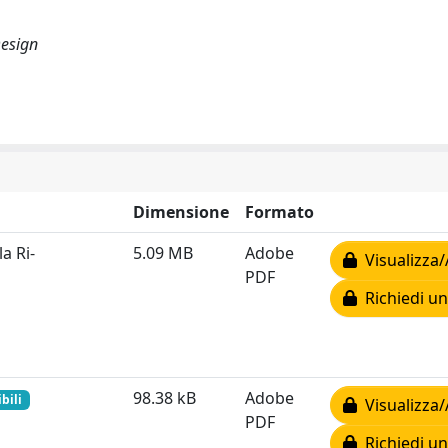
Design
Dimensione
Formato
a Ri-
5.09 MB
Adobe
Visualizza/
PDF
Richiedi un
98.38 kB
Adobe
bili
Visualizza/
PDF
Richiedi un