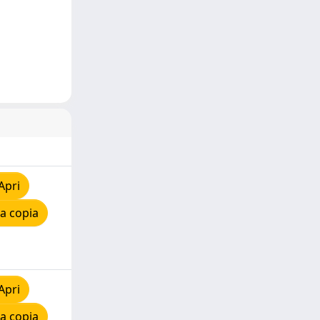
Apri
a copia
Apri
a copia