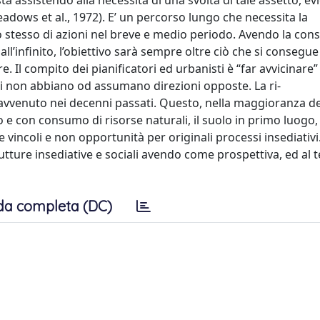
a assistendo alla necessità di una svolta di tale assetto, ev
eadows et al., 1972). E’ un percorso lungo che necessita la
o stesso di azioni nel breve e medio periodo. Avendo la co
ll’infinito, l’obiettivo sarà sempre oltre ciò che si consegue
e. Il compito dei pianificatori ed urbanisti è “far avvicinare”
ioni non abbiano od assumano direzioni opposte. La ri-
è avvenuto nei decenni passati. Questo, nella maggioranza de
 e con consumo di risorse naturali, il suolo in primo luogo
te vincoli e non opportunità per originali processi insediativ
rutture insediative e sociali avendo come prospettiva, ed al
da completa (DC)