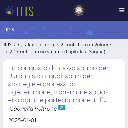
IRIS
IRIS
Catalogo Ricerca
2 Contributo in Volume
2.1 Contributo in volume (Capitolo o Saggio)
La conquista di nuovo spazio per
l’Urbanistica: quali spazi per
strategie e processi di
rigenerazione, transizione socio-
ecologica e partecipazione in EU
Gabriella Pultrone
2025-01-01