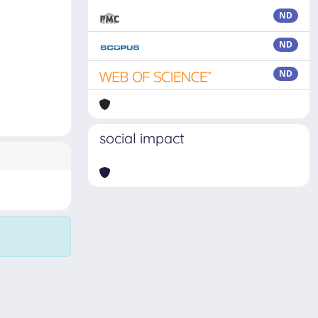
ND
ND
ND
social impact