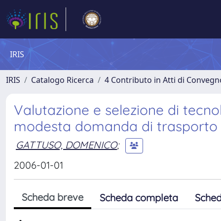
IRIS
IRIS
Catalogo Ricerca
4 Contributo in Atti di Conveg
Valutazione e selezione di tecnol
modesta domanda di trasporto
GATTUSO, DOMENICO
;
2006-01-01
Scheda breve
Scheda completa
Sched