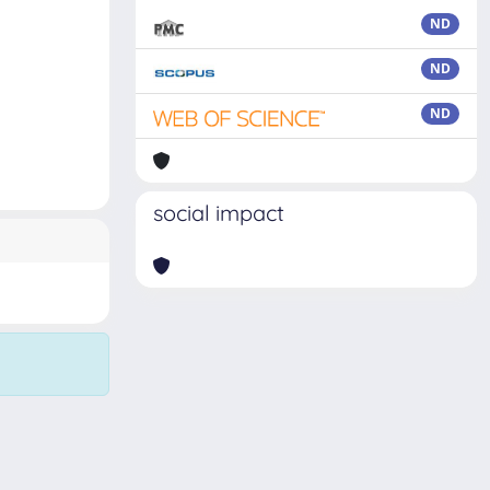
ND
ND
ND
social impact