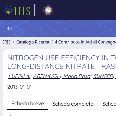
IRIS
IRIS
Catalogo Ricerca
4 Contributo in Atti di Conveg
NITROGEN USE EFFICIENCY IN 
LONG-DISTANCE NITRATE TRA
LUPINI A.
;
ABENAVOLI, Maria Rosa
;
SUNSERI,
2013-01-01
Scheda breve
Scheda completa
Sched