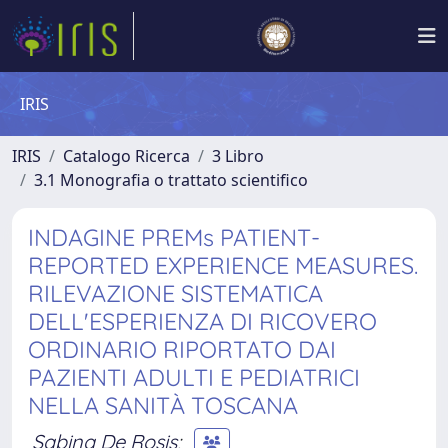
IRIS
IRIS
Catalogo Ricerca
3 Libro
3.1 Monografia o trattato scientifico
INDAGINE PREMs PATIENT-
REPORTED EXPERIENCE MEASURES.
RILEVAZIONE SISTEMATICA
DELL'ESPERIENZA DI RICOVERO
ORDINARIO RIPORTATO DAI
PAZIENTI ADULTI E PEDIATRICI
NELLA SANITÀ TOSCANA
Sabina De Rosis
;