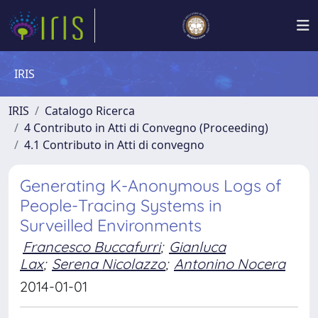
IRIS
IRIS
Catalogo Ricerca
4 Contributo in Atti di Convegno (Proceeding)
4.1 Contributo in Atti di convegno
Generating K-Anonymous Logs of
People-Tracing Systems in
Surveilled Environments
Francesco Buccafurri
;
Gianluca
Lax
;
Serena Nicolazzo
;
Antonino Nocera
2014-01-01