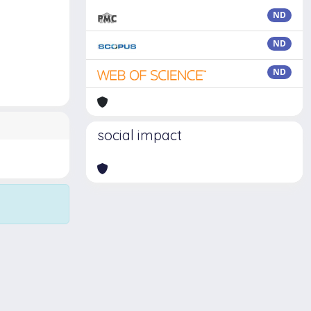
ND
ND
ND
social impact