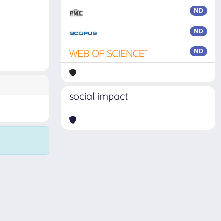
ND
ND
ND
social impact