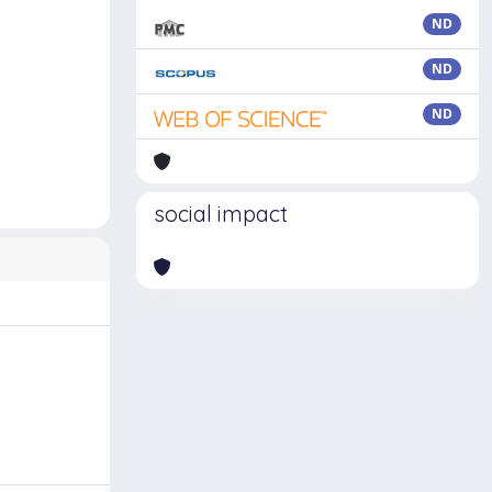
ND
ND
ND
social impact