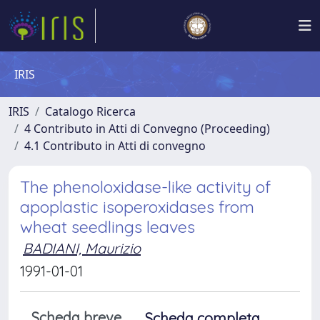
IRIS
IRIS
Catalogo Ricerca
4 Contributo in Atti di Convegno (Proceeding)
4.1 Contributo in Atti di convegno
The phenoloxidase-like activity of
apoplastic isoperoxidases from
wheat seedlings leaves
BADIANI, Maurizio
1991-01-01
Scheda breve
Scheda completa