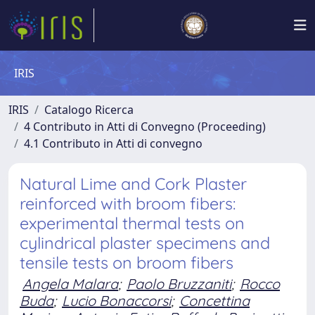
IRIS
IRIS
Catalogo Ricerca
4 Contributo in Atti di Convegno (Proceeding)
4.1 Contributo in Atti di convegno
Natural Lime and Cork Plaster
reinforced with broom fibers:
experimental thermal tests on
cylindrical plaster specimens and
tensile tests on broom fibers
Angela Malara
;
Paolo Bruzzaniti
;
Rocco
Buda
;
Lucio Bonaccorsi
;
Concettina