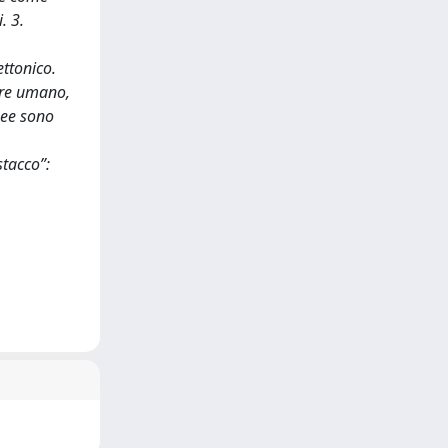
. 3.
ettonico.
tare umano,
nee sono
stacco”: