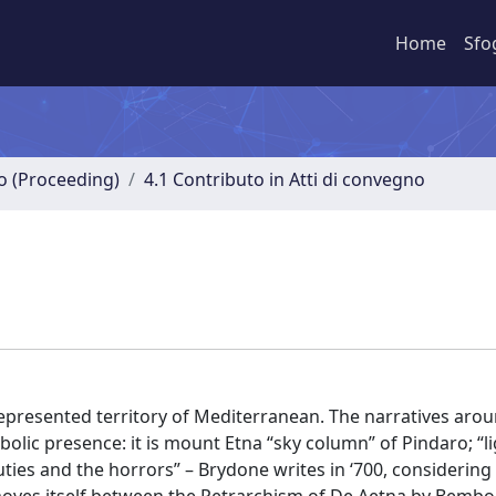
Home
Sfo
no (Proceeding)
4.1 Contributo in Atti di convegno
represented territory of Mediterranean. The narratives arou
bolic presence: it is mount Etna “sky column” of Pindaro; “
beauties and the horrors” – Brydone writes in ‘700, considerin