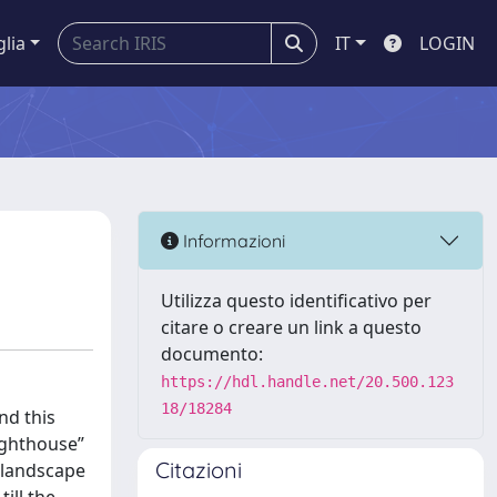
glia
IT
LOGIN
Informazioni
Utilizza questo identificativo per
citare o creare un link a questo
documento:
https://hdl.handle.net/20.500.123
18/18284
nd this
lighthouse”
Citazioni
g landscape