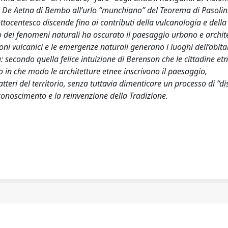
l De Aetna di Bembo all’urlo “munchiano” del Teorema di Pasolini
ttocentesco discende fino ai contributi della vulcanologia e della
o dei fenomeni naturali ha oscurato il paesaggio urbano e archit
 coni vulcanici e le emergenze naturali generano i luoghi dell’abi
secondo quella felice intuizione di Berenson che le cittadine et
o in che modo le architetture etnee inscrivono il paesaggio,
teri del territorio, senza tuttavia dimenticare un processo di “di
riconoscimento e la reinvenzione della Tradizione.