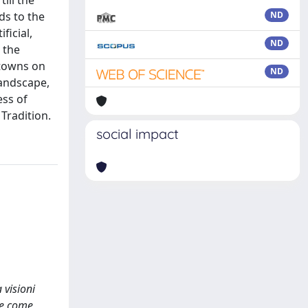
ill the
ds to the
ND
ficial,
ND
 the
 towns on
ND
landscape,
ess of
Tradition.
social impact
 visioni
one come