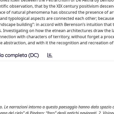
moves itself between the Petrarchism of De Aetna by Bembo t
tific observation, that by the XIX century positivism descen
ace of natural phenomena has obscured the presence of arti
 and typological aspects are connected each other; because
andscape building”: in accord with Berenson’s intuition that
es. Investigating on how the etnean architectures draw the 
nection with characters of territory, without forget a proc
 abstraction, and with it the recognition and recreation of 
a completa (DC)
neo. Le narrazioni intorno a questo paesaggio hanno dato spazio a
onna del cielo” di Pindaro; “faro” degli antichi naviganti. 2. Visi