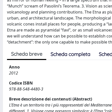
as mirror of human feeling – in a large spectrum that 
“Munch” scream of Pasolini’s Teorema. 3. Vision as scien
volcanology and planning contributions. The Etna as pl
urban, and architectural landscape. The morphological
volcanic cones install places for people, producing a “l
Etna are made as pyramidal “favi”, or as small volcano
we will understand how can be possible to establish con
“detachment”: the only one capable to make possible the
Scheda breve
Scheda completa
Sched
Anno
2012
Codice ISBN
978-88-548-4480-3
Breve descrizione dei contenuti (Abstract)
L’Etna è un territorio tra i più rappresentati del Mediterra
differenti. 1. Visione come presenza simbolica: è l’Etna “col