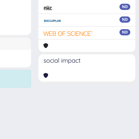
ND
ND
ND
social impact