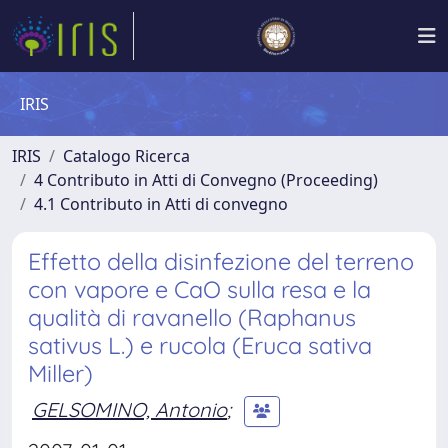
IRIS
IRIS
Catalogo Ricerca
4 Contributo in Atti di Convegno (Proceeding)
4.1 Contributo in Atti di convegno
Effetto della disinfezione del terreno
con vapore e CaO sulla resa e la
qualità di ravanello (Raphanus
sativus L.) e rucola (Eruca sativa
Miller)
GELSOMINO, Antonio
;