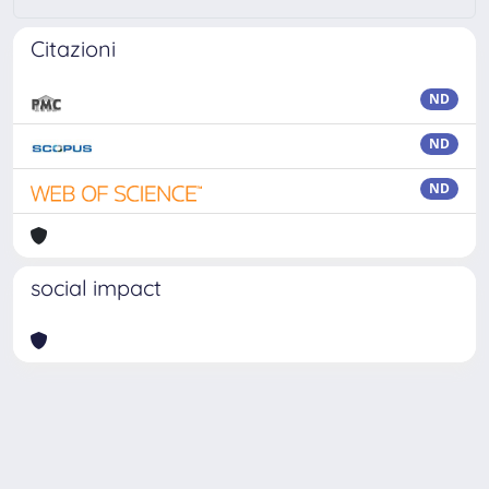
Citazioni
ND
ND
ND
social impact
Powered by
IRIS
-
about IRIS
-