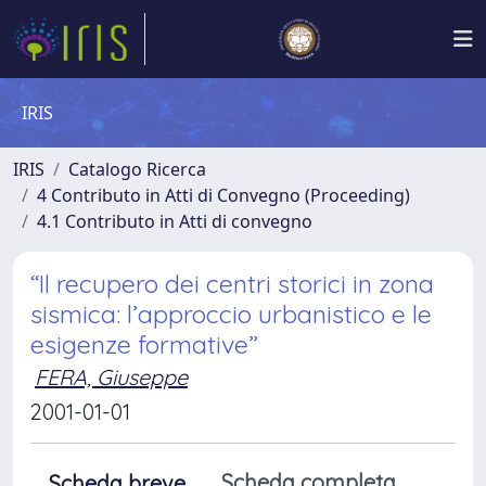
IRIS
IRIS
Catalogo Ricerca
4 Contributo in Atti di Convegno (Proceeding)
4.1 Contributo in Atti di convegno
“Il recupero dei centri storici in zona
sismica: l’approccio urbanistico e le
esigenze formative”
FERA, Giuseppe
2001-01-01
Scheda completa
Scheda breve