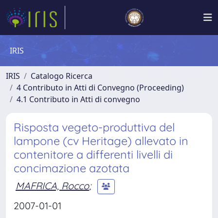
IRIS
IRIS
Catalogo Ricerca
4 Contributo in Atti di Convegno (Proceeding)
4.1 Contributo in Atti di convegno
Risposta vegeto-produttiva del
lampone (cv Heritage) allevato in
contenitore a differenti livelli di
concimazione azotata
MAFRICA, Rocco
;
2007-01-01