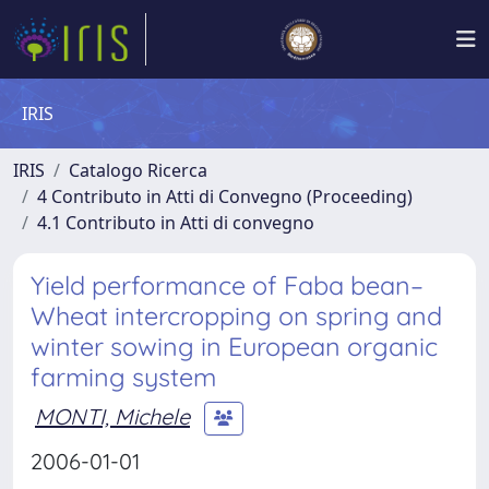
IRIS
IRIS
Catalogo Ricerca
4 Contributo in Atti di Convegno (Proceeding)
4.1 Contributo in Atti di convegno
Yield performance of Faba bean–
Wheat intercropping on spring and
winter sowing in European organic
farming system
MONTI, Michele
2006-01-01