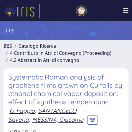
IRIS
IRIS
Catalogo Ricerca
4 Contributo in Atti di Convegno (Proceeding)
4.2 Abstract in Atti di convegno
Systematic Raman analysis of
graphene films grown on Cu foils by
ethanol chemical vapor deposition:
effect of synthesis temperature
G. Faggio
;
SANTANGELO,
Saveria
;
MESSINA, Giacomo
2013-01-01