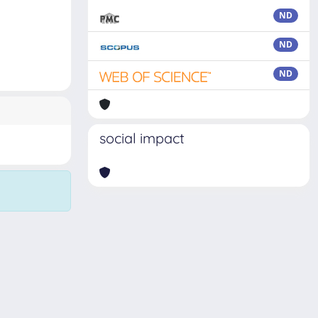
ND
ND
ND
social impact