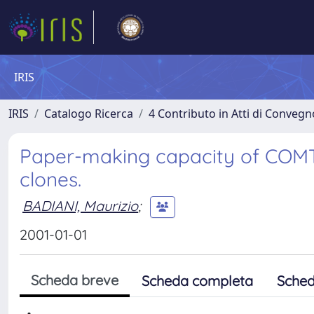
IRIS
IRIS
Catalogo Ricerca
4 Contributo in Atti di Conveg
Paper-making capacity of COM
clones.
BADIANI, Maurizio
;
2001-01-01
Scheda breve
Scheda completa
Sched