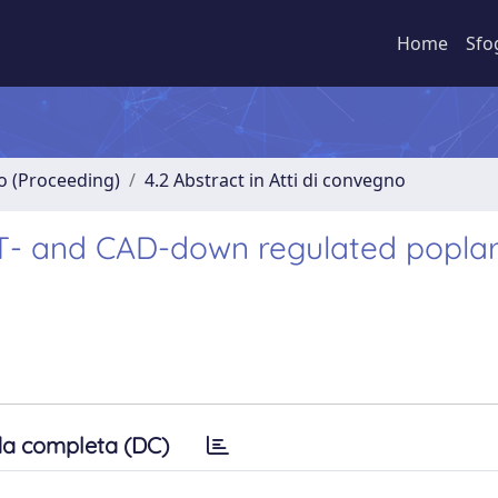
Home
Sfo
no (Proceeding)
4.2 Abstract in Atti di convegno
T- and CAD-down regulated popla
a completa (DC)