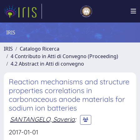
IRIS
IRIS
Catalogo Ricerca
4 Contributo in Atti di Convegno (Proceeding)
4.2 Abstract in Atti di convegno
Reaction mechanisms and structure
properties correlations in
carbonaceous anode materials for
sodium ion batteries
SANTANGELO, Saveria
;
2017-01-01