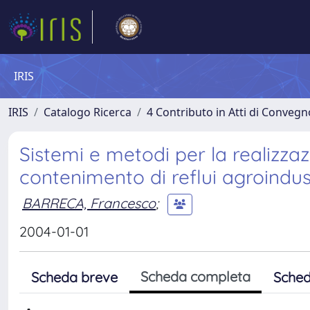
IRIS
IRIS
Catalogo Ricerca
4 Contributo in Atti di Conveg
Sistemi e metodi per la realizzaz
contenimento di reflui agroindust
BARRECA, Francesco
;
2004-01-01
Scheda completa
Scheda breve
Sched