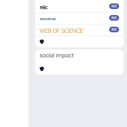
ND
ND
ND
social impact