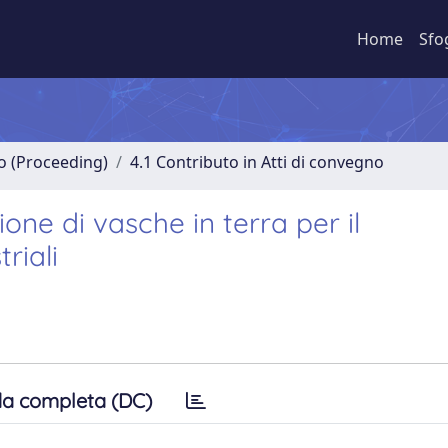
Home
Sfo
no (Proceeding)
4.1 Contributo in Atti di convegno
ione di vasche in terra per il
riali
a completa (DC)