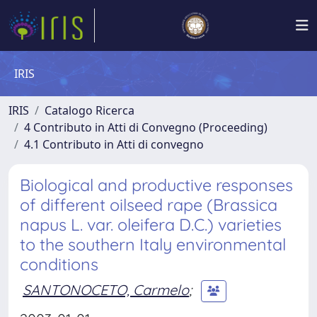
IRIS
IRIS
Catalogo Ricerca
4 Contributo in Atti di Convegno (Proceeding)
4.1 Contributo in Atti di convegno
Biological and productive responses
of different oilseed rape (Brassica
napus L. var. oleifera D.C.) varieties
to the southern Italy environmental
conditions
SANTONOCETO, Carmelo
;