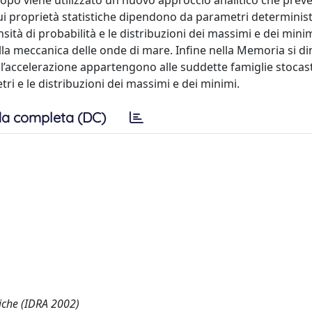
 scopo viene utilizzato un nuovo approccio analitico che prev
 cui proprietà statistiche dipendono da parametri deterministi
ità di probabilità e le distribuzioni dei massimi e dei minimi
la meccanica delle onde di mare. Infine nella Memoria si d
ell’accelerazione appartengono alle suddette famiglie stocas
ri e le distribuzioni dei massimi e dei minimi.
a completa (DC)
liche (IDRA 2002)