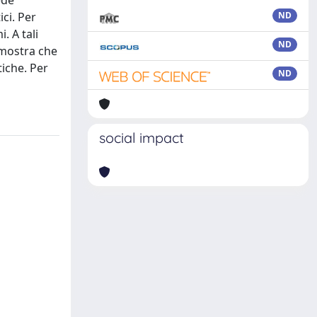
ede
ci. Per
ND
. A tali
ND
imostra che
tiche. Per
ND
social impact