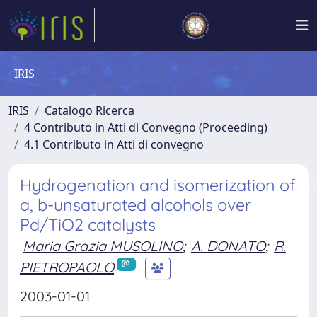
IRIS
IRIS
Catalogo Ricerca
4 Contributo in Atti di Convegno (Proceeding)
4.1 Contributo in Atti di convegno
Hydrogenation and isomerization of
a, b-unsaturated alcohols over
Pd/TiO2 catalysts
Maria Grazia MUSOLINO
;
A. DONATO
;
R.
PIETROPAOLO
2003-01-01