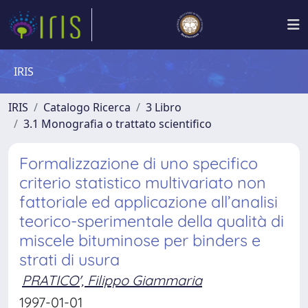
IRIS
IRIS
Catalogo Ricerca
3 Libro
3.1 Monografia o trattato scientifico
Formalizzazione di uno specifico
criterio statistico multivariato non
fattoriale ed applicazione all’analisi
teorico-sperimentale della qualità di
miscele bituminose per binders e
strati di usura
PRATICO', Filippo Giammaria
1997-01-01