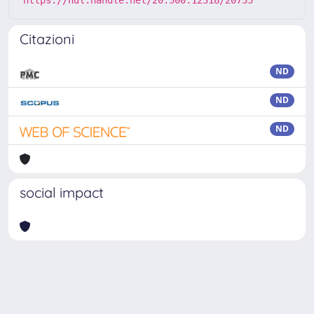
https://hdl.handle.net/20.500.12318/20735
Citazioni
ND
ND
ND
social impact
Powered by
IRIS
-
about IRIS
-